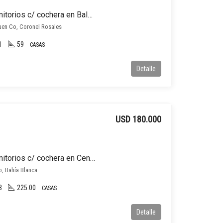
Casa en venta de 2 dormitorios c/ cochera en Balneario Pehuen Co
en Co, Coronel Rosales
1
59
CASAS
Detalle
USD 180.000
Casa en venta de 3 dormitorios c/ cochera en Centro
o, Bahía Blanca
3
225.00
CASAS
Detalle