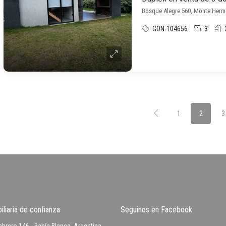
Bosque Alegre 560, Monte Her
GON-104656
3
1
2
3
iliaria de confianza
Seguinos en Facebook