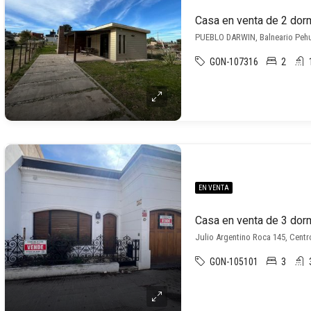
PUEBLO DARWIN, Balneario Pehu
GON-107316
2
EN VENTA
Julio Argentino Roca 145, Centr
GON-105101
3