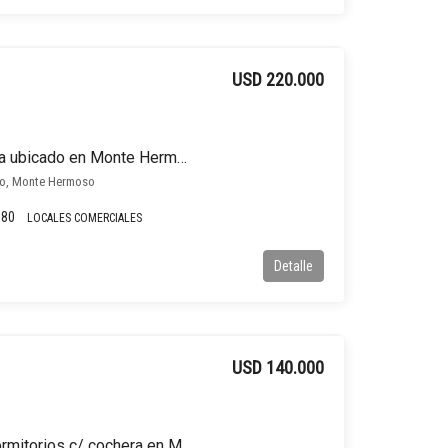
USD 220.000
Local comercial en venta ubicado en Monte Hermoso
so, Monte Hermoso
180
LOCALES COMERCIALES
Detalle
USD 140.000
Dúplex en venta de 3 dormitorios c/ cochera en Monte Hermoso