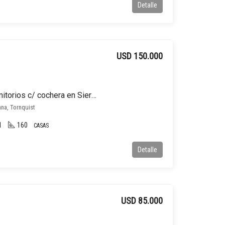
Detalle
USD 150.000
Casa en venta de 2 dormitorios c/ cochera en Sierra de la Ventana
ana, Tornquist
1
160
CASAS
Detalle
USD 85.000