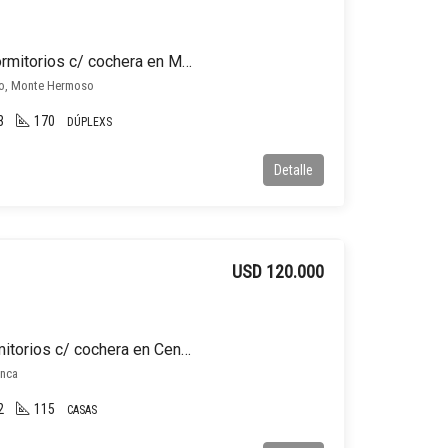
Dúplex en venta de 3 dormitorios c/ cochera en Monte Hermoso
so, Monte Hermoso
3
170
DÚPLEXS
Detalle
USD 120.000
Casa en venta de 3 dormitorios c/ cochera en Centro
anca
2
115
CASAS