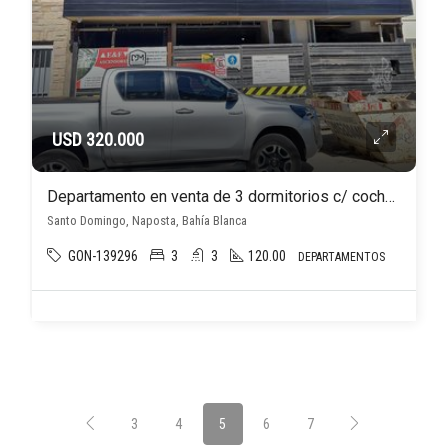
USD 320.000
Departamento en venta de 3 dormitorios c/ cochera en Naposta
Santo Domingo, Naposta, Bahía Blanca
GON-139296
3
3
120.00
DEPARTAMENTOS
3
4
5
6
7