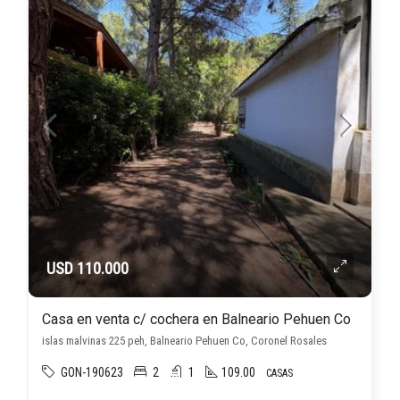
USD 110.000
Casa en venta c/ cochera en Balneario Pehuen Co
islas malvinas 225 peh, Balneario Pehuen Co, Coronel Rosales
GON-190623
2
1
109.00
CASAS